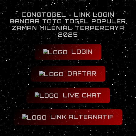
CONGTOGEL - LINK LOGIN
BANDAR TOTO TOGEL POPULER
ZAMAN MILENIAL TERPERCAYA
2025
LOGIN
DAFTAR
LIVE CHAT
LINK ALTERNATIF