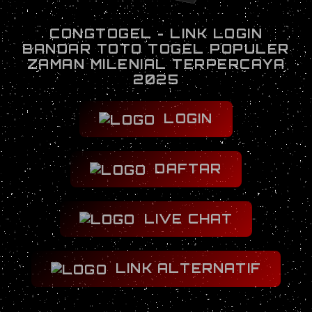
CONGTOGEL - LINK LOGIN
BANDAR TOTO TOGEL POPULER
ZAMAN MILENIAL TERPERCAYA
2025
LOGIN
DAFTAR
LIVE CHAT
LINK ALTERNATIF