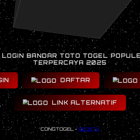
K LOGIN BANDAR TOTO TOGEL POPULE
TERPERCAYA 2025
IN
DAFTAR
LINK ALTERNATIF
CONGTOGEL -
SEOXTX