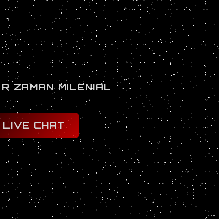
R ZAMAN MILENIAL
LIVE CHAT