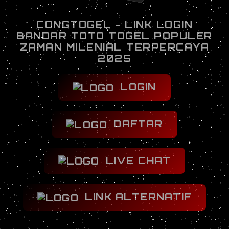
CONGTOGEL - LINK LOGIN
BANDAR TOTO TOGEL POPULER
ZAMAN MILENIAL TERPERCAYA
2025
LOGIN
DAFTAR
LIVE CHAT
LINK ALTERNATIF